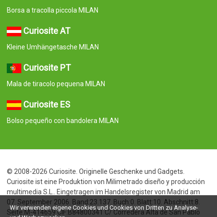
Borsa a tracolla piccola MILAN
Curiosite AT
Kleine Umhängetasche MILAN
Curiosite PT
Mala de tiracolo pequena MILAN
Curiosite ES
Bolso pequeño con bandolera MILAN
© 2008-2026 Curiosite. Originelle Geschenke und Gadgets.
Curiosite ist eine Produktion von Milimetrado diseño y producción
multimedia S.L.. Eingetragen im Handelsregister von Madrid am
07. September 2006. Band:23.137. Buch:0. Blatt:10. Abschnitt:8.
Wir verwenden eigene Cookies und Cookies von Dritten zu Analyse-
Seite:M-414659 CIF:B84800341 C/ Corredera Alta de San Pablo