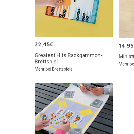
22,45€
14,9
Greatest Hits Backgammon-
Miniat
Brettspiel
Mehr be
Mehr bei
Brettspiele