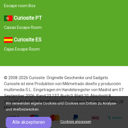
Escape room Box
Curiosite PT
Caixas Escape Room
Curiosite ES
Cajas Escape Room
© 2008-2026 Curiosite. Originelle Geschenke und Gadgets.
Curiosite ist eine Produktion von Milimetrado diseño y producción
multimedia S.L.. Eingetragen im Handelsregister von Madrid am 07.
September 2006. Band:23.137. Buch:0. Blatt:10. Abschnitt:8.
Seite:M-414659 CIF:B84800341 C/ Corredera Alta de San Pablo 28
Wir verwenden eigene Cookies und Cookies von Dritten zu Analyse-
Madrid
und Werbezwecken.
Alle akzeptieren
Cookies anpassen