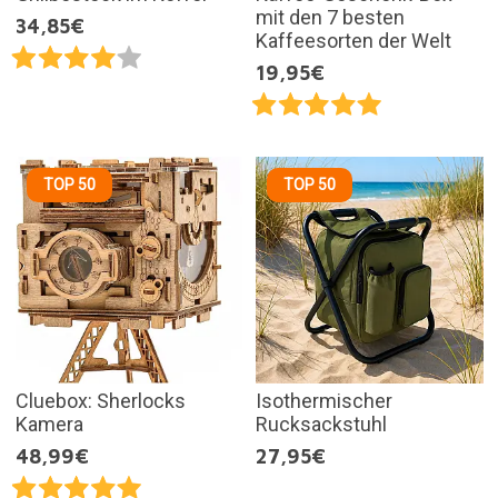
mit den 7 besten
34,85€
Kaffeesorten der Welt
19,95€
TOP 50
TOP 50
Cluebox: Sherlocks
Isothermischer
Kamera
Rucksackstuhl
48,99€
27,95€