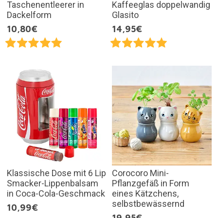
Taschenentleerer in
Kaffeeglas doppelwandig
Dackelform
Glasito
10,80€
14,95€
Klassische Dose mit 6 Lip
Corocoro Mini-
Smacker-Lippenbalsam
Pflanzgefäß in Form
in Coca-Cola-Geschmack
eines Kätzchens,
selbstbewässernd
10,99€
19,95€