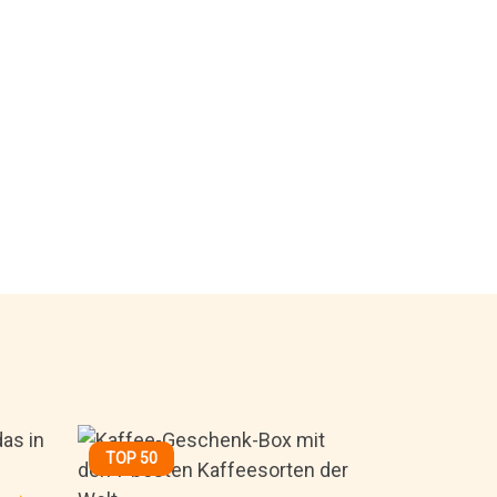
TOP 50
14,95€