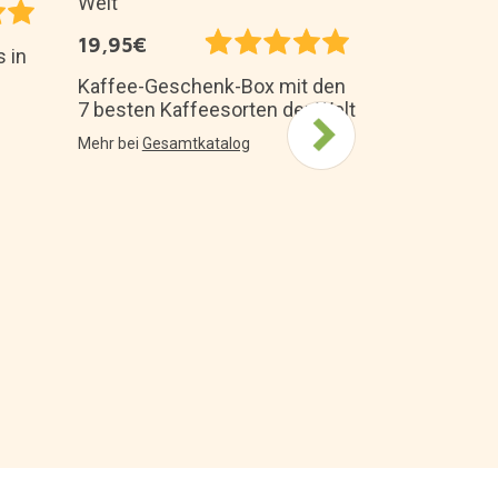
Simon-Minia
19,95€
s in
Mehr bei
Desig
Kaffee-Geschenk-Box mit den
7 besten Kaffeesorten der Welt
Mehr bei
Gesamtkatalog