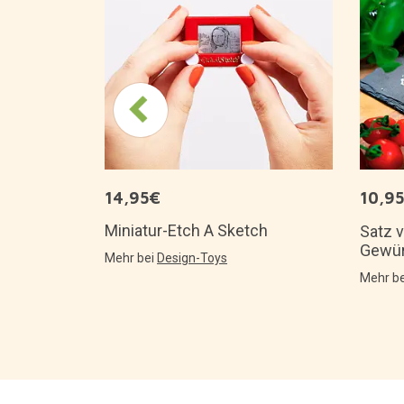
dwerker
es für Männer
14,95€
10,9
Miniatur-Etch A Sketch
Satz 
Gewür
Mehr bei
Design-Toys
Mehr b