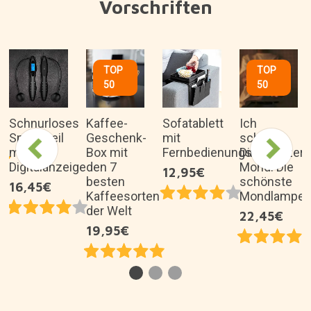
Vorschriften
TOP
TOP
50
50
-
Schnurloses
Kaffee-
Sofatablett
Ich
Springseil
Geschenk-
mit
schenke
mit
Box mit
Fernbedienungsorganizer
Dir den
Digitalanzeige
den 7
Mond: Die
12,95€
besten
schönste
16,45€
Kaffeesorten
Mondlampe
der Welt
22,45€
19,95€