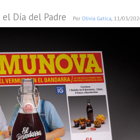
 el Día del Padre
Por
Olivia Gatica
,
11/03/202