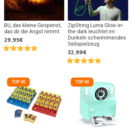
BU, das kleine Gespenst,
ZipString Luma Glow-in-
das dir die Angst nimmt
the-dark leuchtet im
Dunkeln schwimmendes
29,95€
Seilspielzeug
32,99€
TOP 50
TOP 50