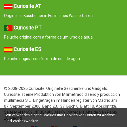
Curiosite AT
Originelles Kuscheltier in Form eines Wasserbären
Curiosite PT
Peluche original com a forma de um urso de água
Curiosite ES
Peluche original con forma de oso de agua
© 2008-2026 Curiosite. Originelle Geschenke und Gadgets.
Curiosite ist eine Produktion von Milimetrado diseño y producción
multimedia S.L.. Eingetragen im Handelsregister von Madrid am
07. September 2006. Band:23.137. Buch:0. Blatt:10. Abschnitt:8.
Seite:M-414659 CIF:B84800341 C/ Corredera Alta de San Pablo
Wir verwenden eigene Cookies und Cookies von Dritten zu Analyse-
28 Madrid
und Werbezwecken.