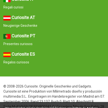
Regali curiosi
Curiosite AT
Neugierige Geschenke
Curiosite PT
Presentes curiosos
Curiosite ES
Regalos curiosos
© 2008-2026 Curiosite. Originelle Geschenke und Gadgets.
Curiosite ist eine Produktion von Milimetrado diseño y producción
multimedia S.L.. Eingetragen im Handelsregister von Madrid am 07.
September 2006. Band:23.137. Buch:0. Blatt:10. Abschnitt:8.
Seite:M-414659 CIF:B84800341 C/ Corredera Alta de San Pablo 28