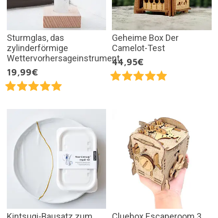
Sturmglas, das
Geheime Box Der
zylinderförmige
Camelot-Test
Wettervorhersageinstrument
44,95€
19,99€
Kintsugi-Bausatz zum
Cluebox Escaperoom 3,