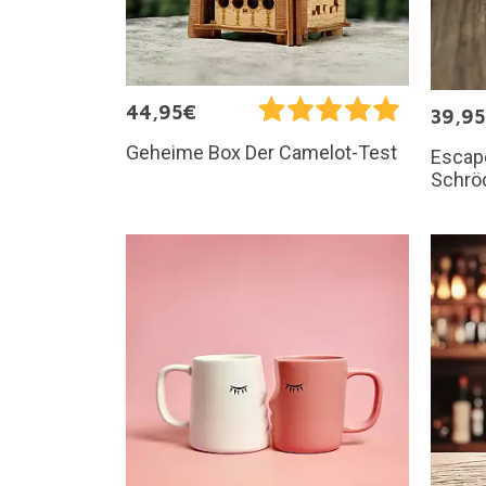
44,95€
39,9
Geheime Box Der Camelot-Test
Escap
Schrö