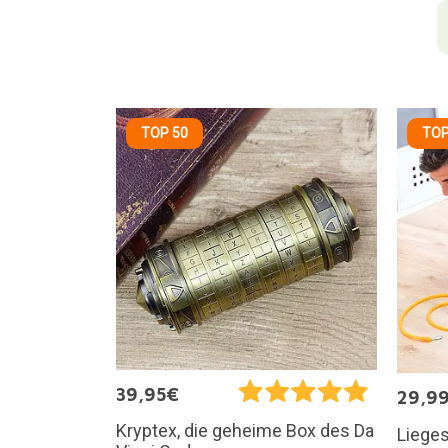
TOP 50
TOP
39,95€
29,9
Kryptex, die geheime Box des Da
Lieges