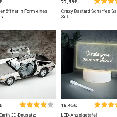
€
22,95€
enöffner in Form eines
Crazy Bastard Scharfes S
es
Set
€
16,45€
Earth 3D-Bausatz:
LED-Anzeigetafel