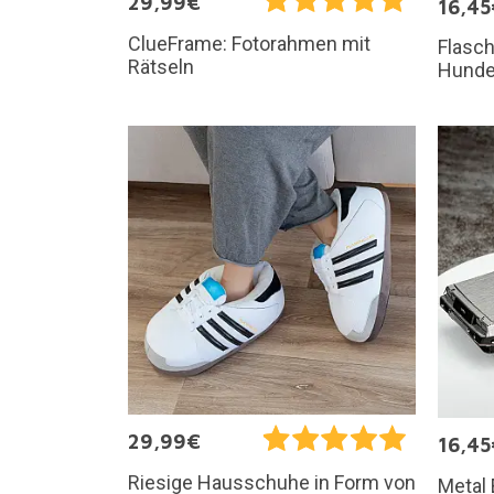
29,99€
16,45
ClueFrame: Fotorahmen mit
Flasch
Rätseln
Hund
29,99€
16,45
Riesige Hausschuhe in Form von
Metal 