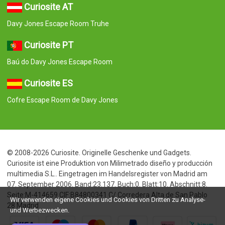
Curiosite AT
Davy Jones Escape Room Truhe
Curiosite PT
Baú do Davy Jones Escape Room
Curiosite ES
Cofre Escape Room de Davy Jones
© 2008-2026 Curiosite. Originelle Geschenke und Gadgets.
Curiosite ist eine Produktion von Milimetrado diseño y producción
multimedia S.L.. Eingetragen im Handelsregister von Madrid am
07. September 2006. Band:23.137. Buch:0. Blatt:10. Abschnitt:8.
Seite:M-414659 CIF:B84800341 C/ Corredera Alta de San Pablo
Wir verwenden eigene Cookies und Cookies von Dritten zu Analyse-
28 Madrid
und Werbezwecken.