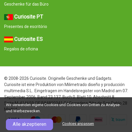
Geschenke für das Büro
Curiosite PT
Presentes de escritório
Curiosite ES
Regalos de oficina
© 2008-2026 Curiosite. Originelle Geschenke und Gadgets.
Curiosite ist eine Produktion von Milimetrado diseño y producción
multimedia S.L.. Eingetragen im Handelsregister von Madrid am 07.
September 2006. Band:23.137. Buch:0. Blatt:10. Abschnitt:8.
Seite:M-414659 CIF:B84800341 C/ Corredera Alta de San Pablo 28
Wir verwenden eigene Cookies und Cookies von Dritten zu Analyse-
Madrid
und Werbezwecken.
Alle akzeptieren
Cookies anpassen