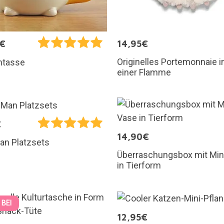
5€
14,95€
Originelles Portemonnaie i
ntasse
einer Flamme
€
14,90€
an Platzsets
Überraschungsbox mit Min
in Tierform
 BEI
12,95€