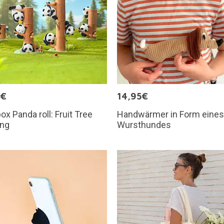
9€
14,95€
box Panda roll: Fruit Tree
Handwärmer in Form eines
ing
Wursthundes