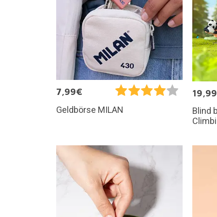
7,99€
19,9
Geldbörse MILAN
Blind 
Climb