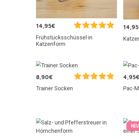
14,95€
14,9
Frühstücksschüssel in
Katze
Katzenform
8,90€
4,95
Trainer Socken
Pac-M
NEU