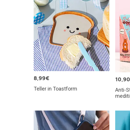
8,99€
10,9
Teller in Toastform
Anti-S
medit