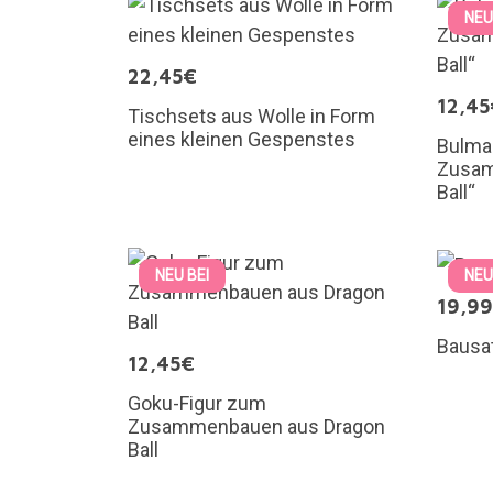
NEU
22,45€
12,45
Tischsets aus Wolle in Form
eines kleinen Gespenstes
Bulma
Zusam
Ball“
NEU BEI
NEU
19,9
Bausa
12,45€
Goku-Figur zum
Zusammenbauen aus Dragon
Ball