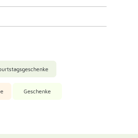
burtstagsgeschenke
te
Geschenke