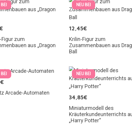
 BEI
NEU BEI
€
12,45€
-Figur zum
Krilin-Figur zum
menbauen aus „Dragon
Zusammenbauen aus Dra
Ball
 BEI
NEU BEI
9€
tz Arcade-Automaten
34,85€
Miniaturmodell des
Kräuterkundeunterrichts a
„Harry Potter“