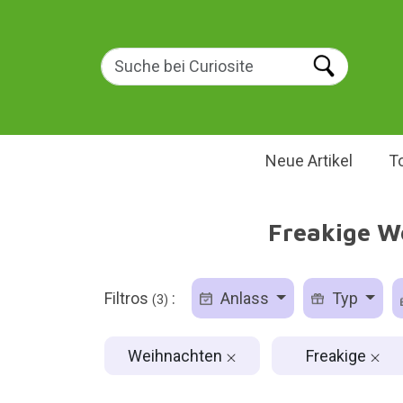
Neue Artikel
T
Freakige We
Filtros
:
Anlass
Typ
(3)
Weihnachten
Freakige