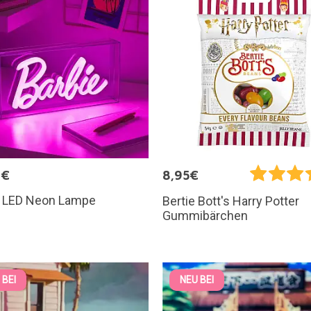
9€
8,95€
e LED Neon Lampe
Bertie Bott's Harry Potter
Gummibärchen
 BEI
NEU BEI