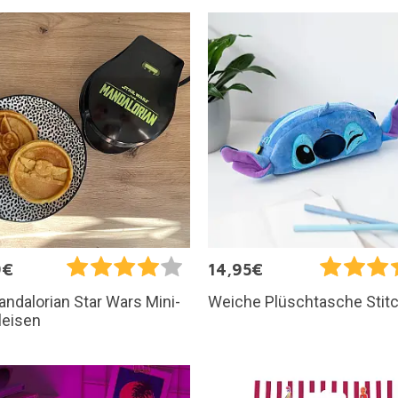
9€
14,95€
ndalorian Star Wars Mini-
Weiche Plüschtasche Stit
leisen