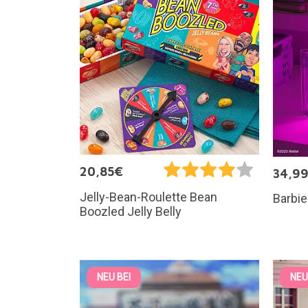
20,85€
34,9
Jelly-Bean-Roulette Bean
Barbi
Boozled Jelly Belly
NEU BEI
NEU