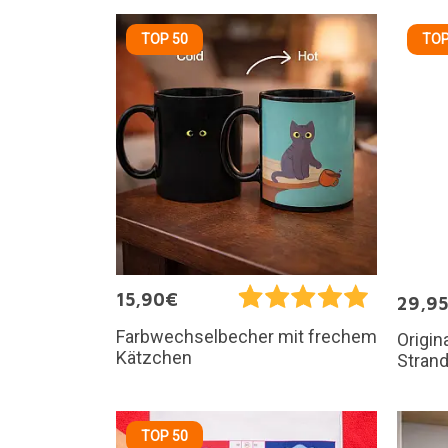
TOP 50
TOP
15,90€
29,9
Farbwechselbecher mit frechem
Origin
Kätzchen
Stran
TOP 50