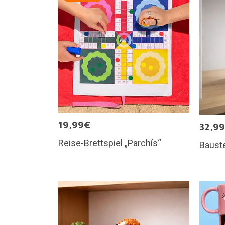
19,99€
32,9
Reise-Brettspiel „Parchís“
Bauste