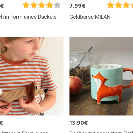
5€
7,99€
h in Form eines Dackels
Geldbörse MILAN
5€
13,90€