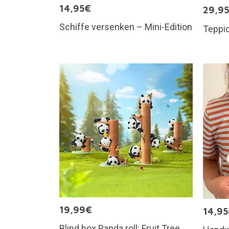
14,95€
29,9
Schiffe versenken – Mini-Edition
Teppic
19,99€
14,9
Blind box Panda roll: Fruit Tree