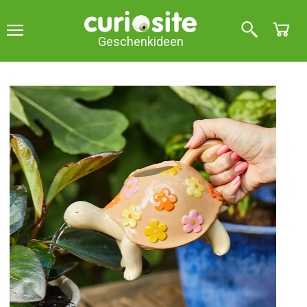
Geschenkideen
Original Gießkanne in Form einer Schildkröte
Original Gießkanne in Form
einer Schildkröte
4
über 5 (
2
Meinungen
)
Diese originelle Gießkanne in Form einer Schildkröte