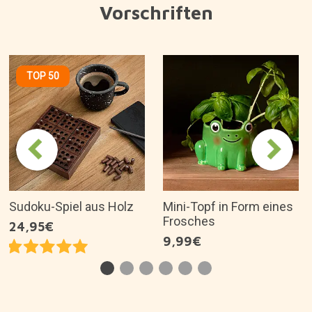
Warum mögen wir es?
Originelles und schönes Design.
Hergestellt aus Dolomitkeramik und
handbemalt.
Entworfen im Vereinigten Königreich von Sass
and Belle.
Es ist eine tolle Geschenkidee für...
Artikelbeschreibung
Über die Marke