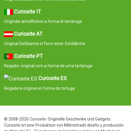
© 2008-2026 Curiosite. Originelle Geschenke und Gadgets.
Curiosite ist eine Produktion von Milimetrado diseño y producción
multimedia S.L.. Eingetragen im Handelsregister von Madrid am
07. September 2006. Band:23.137. Buch:0. Blatt:10. Abschnitt:8.
Seite:M-414659 CIF:B84800341 C/ Corredera Alta de San Pablo
28 Madrid