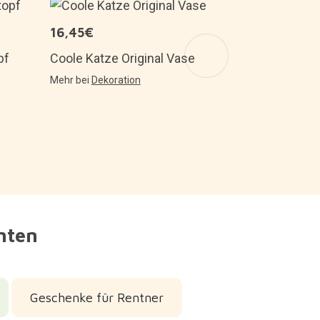
7,95€
16,45€
Originelles
pf
Coole Katze Original Vase
Form einer
Mehr bei
Dekoration
Mehr bei
Desig
nnten
Geschenke für Rentner