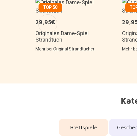
TOP 50
TOP
29,95€
29,9
r in Form
Originales Dame-Spiel
Origin
Strandtuch
Stran
Mehr bei
Original Strandtücher
Mehr b
Kate
Brettspiele
Geschen