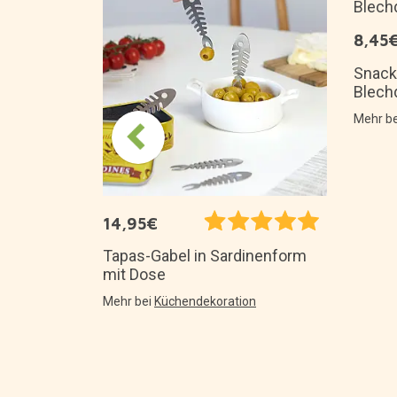
8,45
m von
Snack
Blech
n
Mehr b
14,95€
Tapas-Gabel in Sardinenform
mit Dose
Mehr bei
Küchendekoration