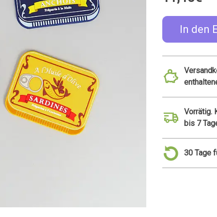
In den 
Versandko
enthalten
Vorrätig.
bis 7 Tag
30 Tage 