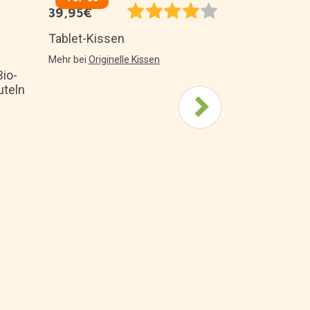
16,45€
39,95€
LED-Anzeige
Tablet-Kissen
Mehr bei
Beleu
Mehr bei
Originelle Kissen
io-
uteln