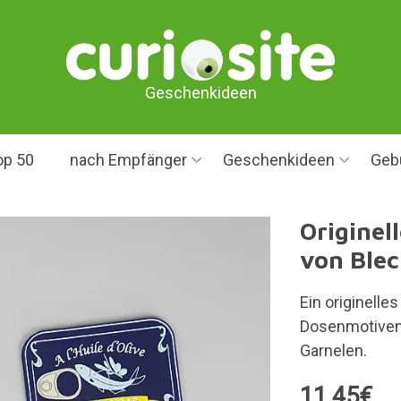
Geschenkideen
op 50
nach Empfänger
Geschenkideen
Geb
Originel
von Ble
Ein originelle
Dosenmotiven:
Garnelen.
11,45€