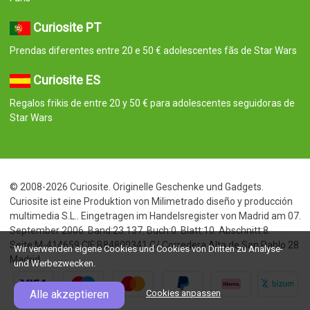
Curiosite PT
Prendas diferentes entre 20 e 50 € adolescentes fãs de Star Wars
Curiosite ES
Regalos frikis de entre 20 y 50 € para adolescentes seguidoras de
Star Wars
© 2008-2026 Curiosite. Originelle Geschenke und Gadgets.
Curiosite ist eine Produktion von Milimetrado diseño y producción
multimedia S.L.. Eingetragen im Handelsregister von Madrid am 07.
September 2006. Band:23.137. Buch:0. Blatt:10. Abschnitt:8.
Seite:M-414659 CIF:B84800341 C/ Corredera Alta de San Pablo 28
Wir verwenden eigene Cookies und Cookies von Dritten zu Analyse-
Madrid
und Werbezwecken.
Alle akzeptieren
Cookies anpassen