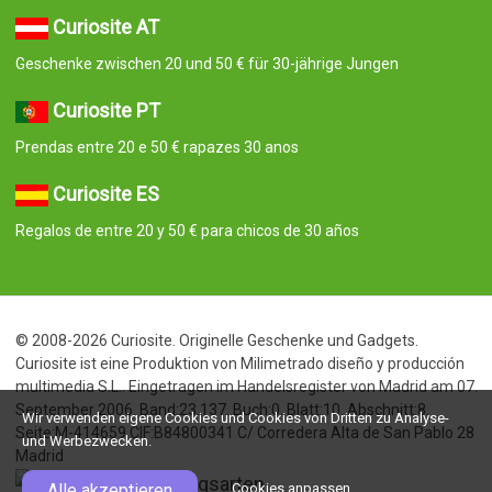
Curiosite AT
Geschenke zwischen 20 und 50 € für 30-jährige Jungen
Curiosite PT
Prendas entre 20 e 50 € rapazes 30 anos
Curiosite ES
Regalos de entre 20 y 50 € para chicos de 30 años
© 2008-2026 Curiosite. Originelle Geschenke und Gadgets.
Curiosite ist eine Produktion von Milimetrado diseño y producción
multimedia S.L.. Eingetragen im Handelsregister von Madrid am 07.
September 2006. Band:23.137. Buch:0. Blatt:10. Abschnitt:8.
Wir verwenden eigene Cookies und Cookies von Dritten zu Analyse-
Seite:M-414659 CIF:B84800341 C/ Corredera Alta de San Pablo 28
und Werbezwecken.
Madrid
Alle akzeptieren
Cookies anpassen