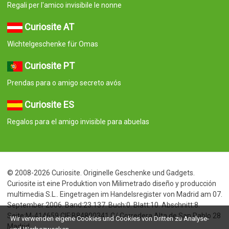
Regali per l'amico invisibile le nonne
Curiosite AT
Wichtelgeschenke für Omas
Curiosite PT
Prendas para o amigo secreto avós
Curiosite ES
Regalos para el amigo invisible para abuelas
© 2008-2026 Curiosite. Originelle Geschenke und Gadgets.
Curiosite ist eine Produktion von Milimetrado diseño y producción
multimedia S.L.. Eingetragen im Handelsregister von Madrid am 07.
September 2006. Band:23.137. Buch:0. Blatt:10. Abschnitt:8.
Seite:M-414659 CIF:B84800341 C/ Corredera Alta de San Pablo 28
Wir verwenden eigene Cookies und Cookies von Dritten zu Analyse-
Madrid