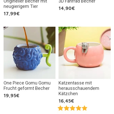
Origineller Becher mit
3D Fahrrad Becher
neugierigem Tier
14,90€
17,99€
One Piece Gomu Gomu
Katzentasse mit
Frucht geformt Becher
herausschauendem
Kätzchen
19,95€
16,45€