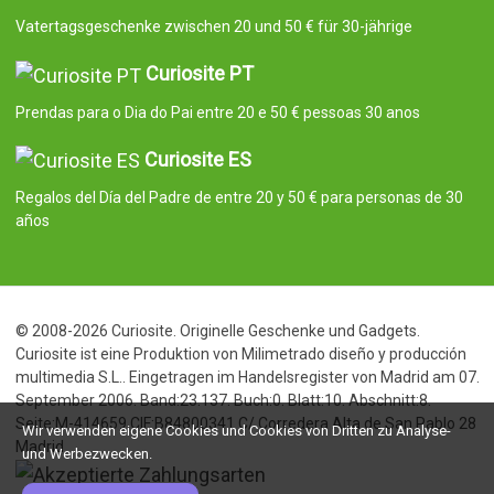
Vatertagsgeschenke zwischen 20 und 50 € für 30-jährige
Curiosite PT
Prendas para o Dia do Pai entre 20 e 50 € pessoas 30 anos
Curiosite ES
Regalos del Día del Padre de entre 20 y 50 € para personas de 30
años
© 2008-2026 Curiosite. Originelle Geschenke und Gadgets.
Curiosite ist eine Produktion von Milimetrado diseño y producción
multimedia S.L.. Eingetragen im Handelsregister von Madrid am 07.
September 2006. Band:23.137. Buch:0. Blatt:10. Abschnitt:8.
Seite:M-414659 CIF:B84800341 C/ Corredera Alta de San Pablo 28
Wir verwenden eigene Cookies und Cookies von Dritten zu Analyse-
Madrid
und Werbezwecken.