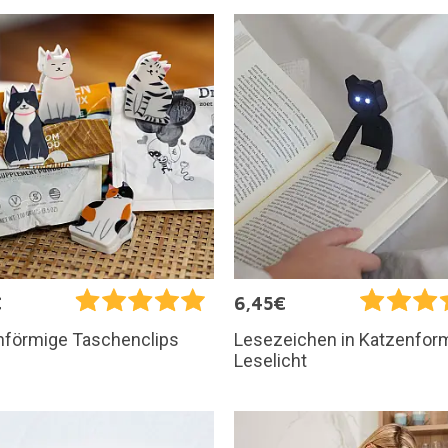
€
6,45€
nförmige Taschenclips
Lesezeichen in Katzenfor
Leselicht