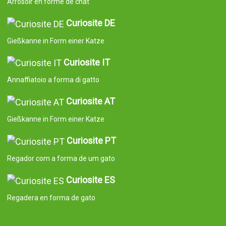
© 2008-2026 Curiosite. Originelle Geschenke und Gadgets.
Curiosite ist eine Produktion von Milimetrado diseño y producción
multimedia S.L.. Eingetragen im Handelsregister von Madrid am
07. September 2006. Band:23.137. Buch:0. Blatt:10. Abschnitt:8.
Seite:M-414659 CIF:B84800341 C/ Corredera Alta de San Pablo
28 Madrid