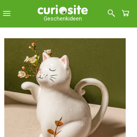
Geschenkideen
Hergestellt aus Porzellan
Gießkanne in Form einer Katze
2
über 5 (
1
Stellungnahme
)
Diese niedliche Kätzchen-Gießkanne wird Ihnen
helfen, Ihre Pflanzen mit Feuchtigkeit zu versorgen
und zu pflegen.