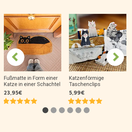
Warum mögen wir es?
Originelles und schönes Design für
Katzenliebhaber.
Hergestellt aus Porzellan und handbemalt.
Entworfen im Vereinigten Königreich von Sass
and Belle.
Es ist eine tolle Geschenkidee für...
Artikelbeschreibung
Über die Marke