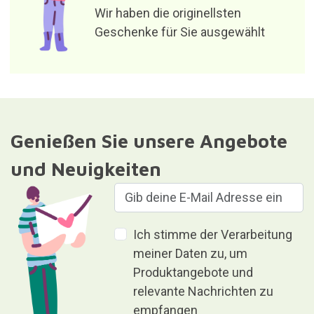
relevante Nachrichten zu
empfangen
Verantwortlich für die Datei: Curiosite (eingetragene Marke von
Milimetrado Diseño y Producción Multimedia S.L.). Zweck:
Versenden von Informationen über Bestellungen, Artikel oder
Dienstleistungen. Legitimation: Zustimmung.Empfänger: Die
Daten werden nicht an Dritte weitergegeben. Rechte: Zugriff,
Berichtigung und Löschung der Daten sowie weitere Rechte, wie
in den zusätzlichen Informationen erläutert.Weitere detaillierte
Informationen finden Sie in unserer
Privatsphäre und
Datenschutz
Geben ist Geben, ohne etwas