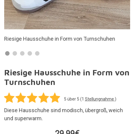
n
Unisex und Einheitsgröße 35 bis 46
Riesige Hausschuhe in Form von
Turnschuhen
5
über 5 (
1
Stellungnahme
)
Diese Hausschuhe sind modisch, übergroß, weich
und superwarm.
29,99€