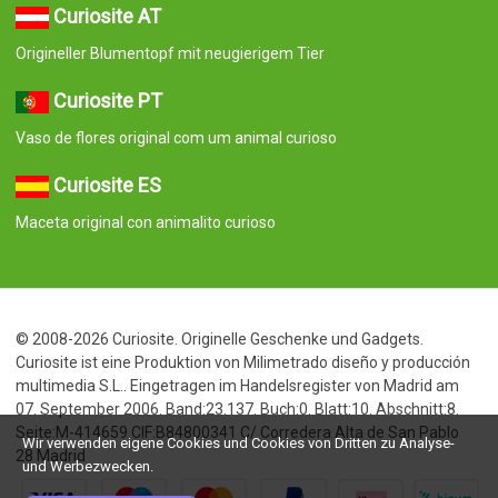
Curiosite AT
Origineller Blumentopf mit neugierigem Tier
Curiosite PT
Vaso de flores original com um animal curioso
Curiosite ES
Maceta original con animalito curioso
© 2008-2026 Curiosite. Originelle Geschenke und Gadgets.
Curiosite ist eine Produktion von Milimetrado diseño y producción
multimedia S.L.. Eingetragen im Handelsregister von Madrid am
07. September 2006. Band:23.137. Buch:0. Blatt:10. Abschnitt:8.
Seite:M-414659 CIF:B84800341 C/ Corredera Alta de San Pablo
Wir verwenden eigene Cookies und Cookies von Dritten zu Analyse-
28 Madrid
und Werbezwecken.