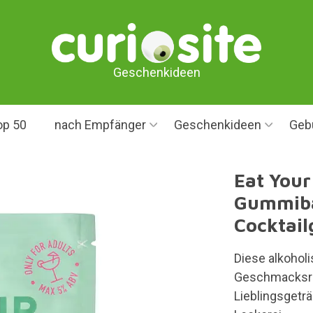
Geschenkideen
op 50
nach Empfänger
Geschenkideen
Geb
Eat Your
Gummibä
Cocktai
Diese alkohol
Geschmacksri
Lieblingsgeträ