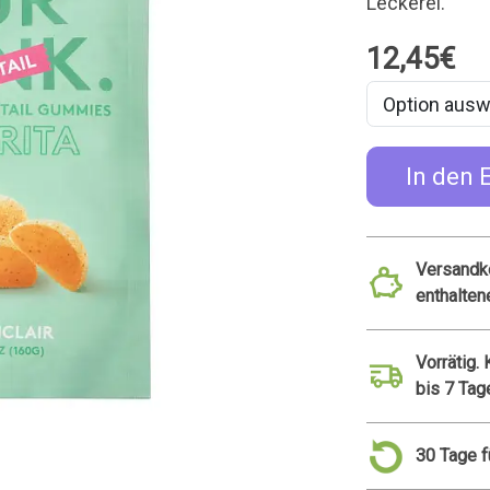
Leckerei.
12,45€
In den 
Versandko
enthalten
Vorrätig.
bis 7 Tag
30 Tage 