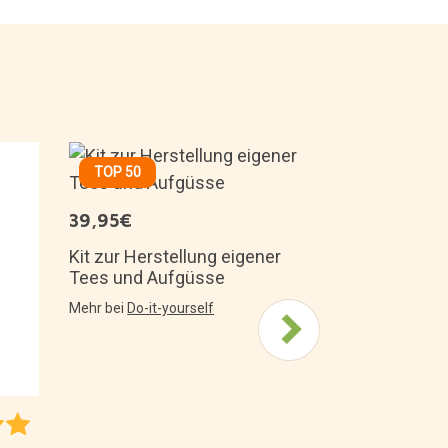
TOP 50
7,49€
39,95€
Eat Your Dr
Gelee-Bohn
Kit zur Herstellung eigener
Tees und Aufgüsse
Mehr bei
Süße
Mehr bei
Do-it-yourself