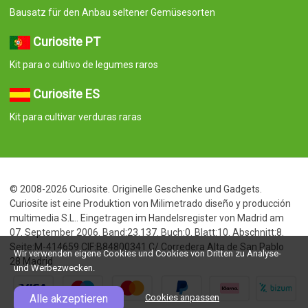
Bausatz für den Anbau seltener Gemüsesorten
Curiosite PT
Kit para o cultivo de legumes raros
Curiosite ES
Kit para cultivar verduras raras
© 2008-2026 Curiosite. Originelle Geschenke und Gadgets.
Curiosite ist eine Produktion von Milimetrado diseño y producción
multimedia S.L.. Eingetragen im Handelsregister von Madrid am
07. September 2006. Band:23.137. Buch:0. Blatt:10. Abschnitt:8.
Seite:M-414659 CIF:B84800341 C/ Corredera Alta de San Pablo
Wir verwenden eigene Cookies und Cookies von Dritten zu Analyse-
28 Madrid
und Werbezwecken.
Alle akzeptieren
Cookies anpassen