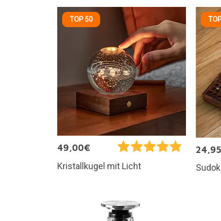
TOP 50
TOP
49,00€
24,9
Kristallkugel mit Licht
Sudok