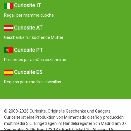
Curiosite IT
Regali per mamme cuoche
Curiosite AT
Geschenke für kochende Mütter
Curiosite PT
Presentes para mães cozinheiras
Curiosite ES
Regalos para madres cocinillas
© 2008-2026 Curiosite. Originelle Geschenke und Gadgets.
Curiosite ist eine Produktion von Milimetrado diseño y producción
multimedia S.L.. Eingetragen im Handelsregister von Madrid am 07.
September 2006. Band:23.137. Buch:0. Blatt:10. Abschnitt:8.