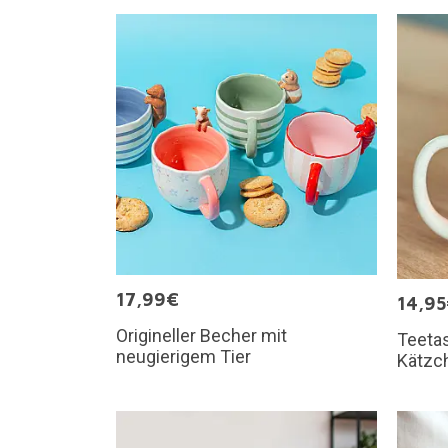
17,99€
14,9
Origineller Becher mit
Teetas
neugierigem Tier
Kätzch