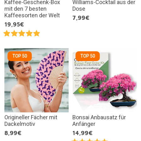
Kaffee-Geschenk-Box
Williams-Cocktail aus der
mit den 7 besten
Dose
Kaffeesorten der Welt
7,99€
19,95€
TOP 50
TOP 50
Origineller Fächer mit
Bonsai Anbausatz für
Dackelmotiv
Anfänger
8,99€
14,99€