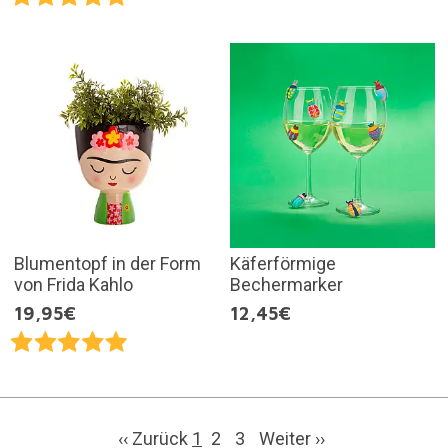
Blumentopf in der Form
Käferförmige
von Frida Kahlo
Bechermarker
19,95€
12,45€
‹‹ Zurück
1
2
3
Weiter
››