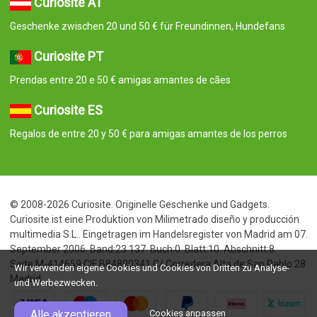
Curiosite AT
Geschenke zwischen 20 und 50 € für Freundinnen, Hundefans
Curiosite PT
Prendas entre 20 e 50 € amigas amantes de cães
Curiosite ES
Regalos de entre 20 y 50 € para amigas amantes de los perros
© 2008-2026 Curiosite. Originelle Geschenke und Gadgets.
Curiosite ist eine Produktion von Milimetrado diseño y producción
multimedia S.L.. Eingetragen im Handelsregister von Madrid am 07.
September 2006. Band:23.137. Buch:0. Blatt:10. Abschnitt:8.
Seite:M-414659 CIF:B84800341 C/ Corredera Alta de San Pablo 28
Wir verwenden eigene Cookies und Cookies von Dritten zu Analyse-
Madrid
und Werbezwecken.
Alle akzeptieren
Cookies anpassen