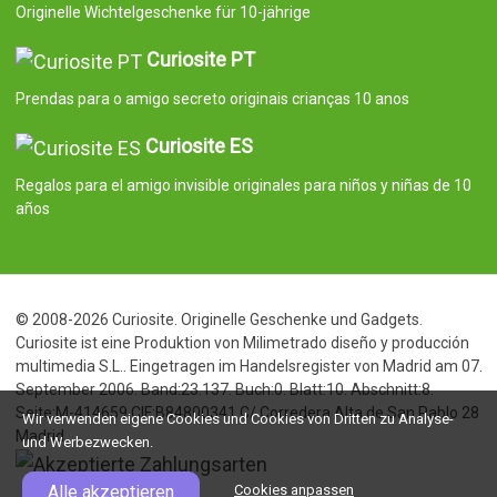
Originelle Wichtelgeschenke für 10-jährige
Curiosite PT
Prendas para o amigo secreto originais crianças 10 anos
Curiosite ES
Regalos para el amigo invisible originales para niños y niñas de 10
años
© 2008-2026 Curiosite. Originelle Geschenke und Gadgets.
Curiosite ist eine Produktion von Milimetrado diseño y producción
multimedia S.L.. Eingetragen im Handelsregister von Madrid am 07.
September 2006. Band:23.137. Buch:0. Blatt:10. Abschnitt:8.
Seite:M-414659 CIF:B84800341 C/ Corredera Alta de San Pablo 28
Wir verwenden eigene Cookies und Cookies von Dritten zu Analyse-
Madrid
und Werbezwecken.
Alle akzeptieren
Cookies anpassen